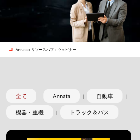
Annata
»
リソースハブ »
ウェビナー
全て
Annata
自動車
|
|
|
機器・重機
トラック＆バス
|