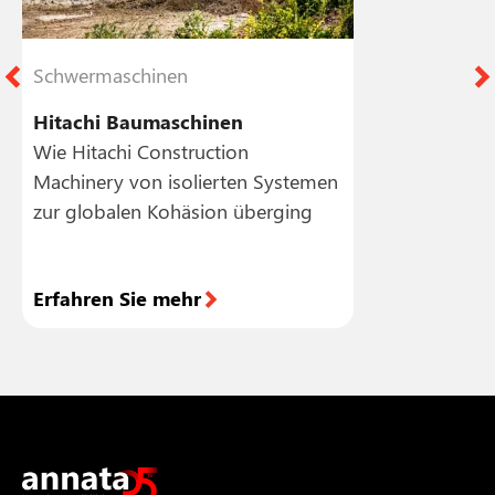
Schwermaschinen
S
Hitachi Baumaschinen
Wie Hitachi Construction
W
Machinery von isolierten Systemen
P
zur globalen Kohäsion überging
ü
Erfahren Sie mehr
E