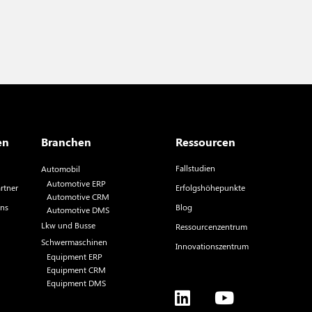
en
Branchen
Ressourcen
Fallstudien
Automobil
Automotive ERP
rtner
Erfolgshöhepunkte
Automotive CRM
uns
Blog
Automotive DMS
Lkw und Busse
Ressourcenzentrum
Schwermaschinen
Innovationszentrum
Equipment ERP
Equipment CRM
Equipment DMS